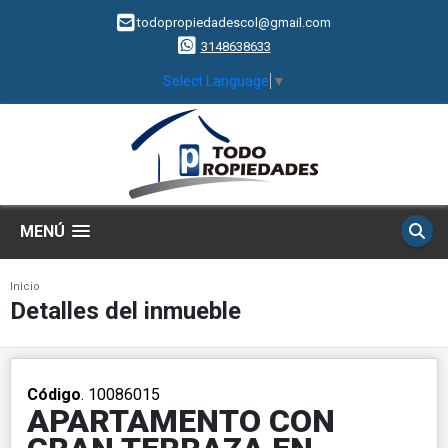
todopropiedadescol@gmail.com
3148638633
Select Language
▼
MENÚ
Inicio
Detalles del inmueble
Código
. 10086015
APARTAMENTO CON