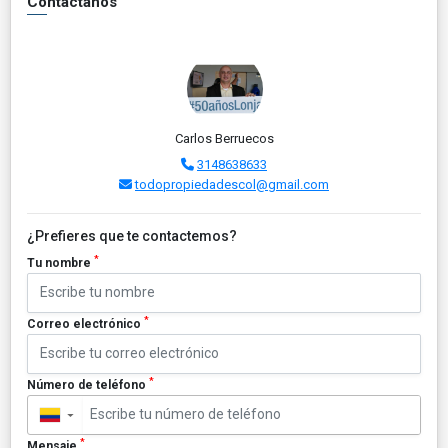
Contáctanos
Carlos Berruecos
3148638633
todopropiedadescol@gmail.com
¿Prefieres que te contactemos?
*
Tu nombre
*
Correo electrónico
*
Número de teléfono
▼
*
Mensaje