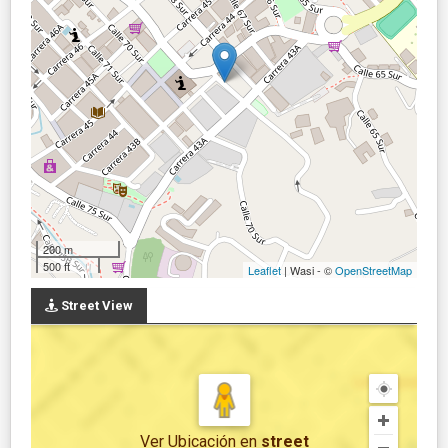
200 m
500 ft
Leaflet
| Wasi - ©
OpenStreetMap
Street View
Ver Ubicación
en
street