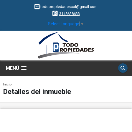
todopropiedadescol@gmail.com
3148638633
Select Language
▼
MENÚ
Inicio
Detalles del inmueble