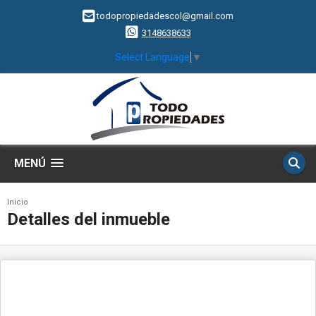
todopropiedadescol@gmail.com
3148638633
Select Language
▼
MENÚ
Inicio
Detalles del inmueble