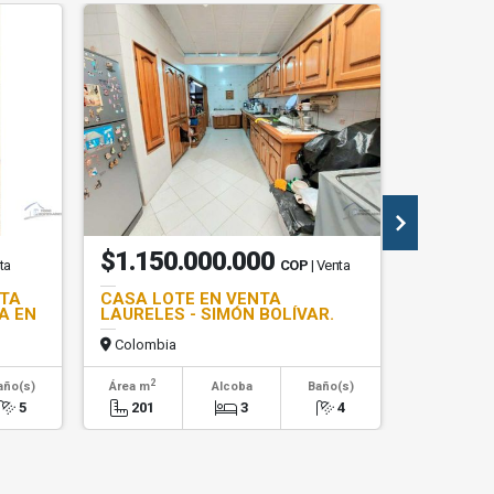
$1.150.000.000
$1.48
ta
COP
| Venta
NTA
CASA LOTE EN VENTA
CASA EN
A EN
LAURELES - SIMÓN BOLÍVAR.
SECTOR 
Colombia
Colombi
2
2
año(s)
Área m
Alcoba
Baño(s)
Área m
5
201
3
4
296