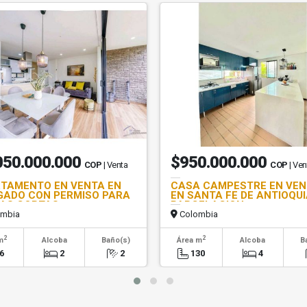
050.000.000
$950.000.000
COP
| Venta
COP
| Ven
TAMENTO EN VENTA EN
CASA CAMPESTRE EN VE
GADO CON PERMISO PARA
EN SANTA FE DE ANTIOQUI
AS CORTAS
PARCELACION
mbia
Colombia
2
2
m
Alcoba
Baño(s)
Área m
Alcoba
B
6
2
2
130
4