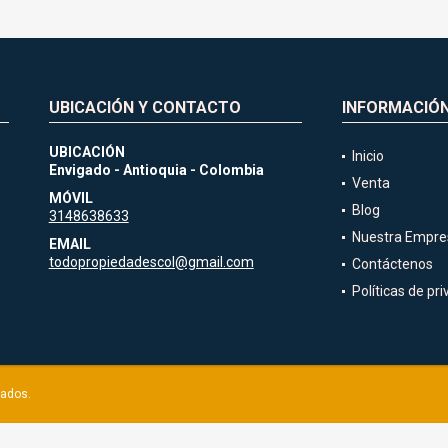
UBICACIÓN Y CONTACTO
INFORMACIÓ
UBICACIÓN
Inicio
Envigado - Antioquia - Colombia
Venta
MÓVIL
Blog
3148638633
Nuestra Empre
EMAIL
todopropiedadescol@gmail.com
Contáctenos
Políticas de pr
vados.