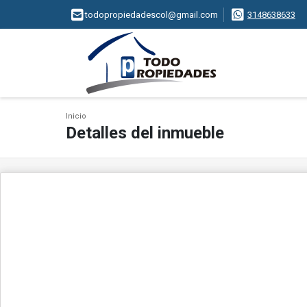
todopropiedadescol@gmail.com
3148638633
Inicio
Detalles del inmueble