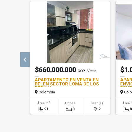
$660.000.000
$1.
COP
| Venta
APARTAMENTO EN VENTA EN
APAR
BELÉN SECTOR LOMA DE LOS
ENVI
BERNAL
RENT
Colombia
Colo
2
Área m
Alcoba
Baño(s)
Área 
91
3
2
8