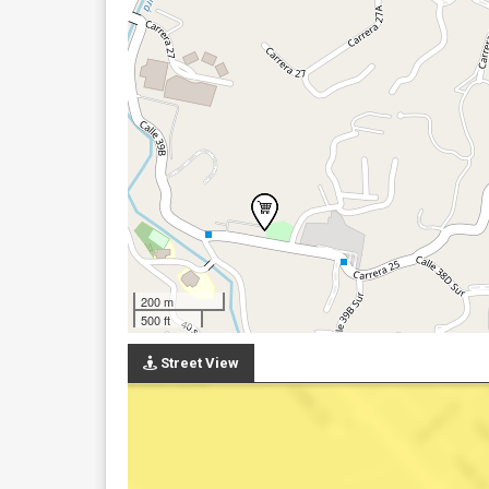
200 m
500 ft
Street View