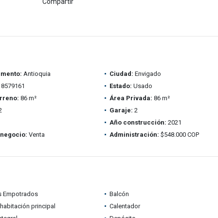
Compartir
amento:
Antioquia
Ciudad:
Envigado
8579161
Estado:
Usado
rreno:
86 m²
Área Privada:
86 m²
2
Garaje:
2
Año construcción:
2021
 negocio:
Venta
Administración:
$548.000 COP
s Empotrados
Balcón
habitación principal
Calentador