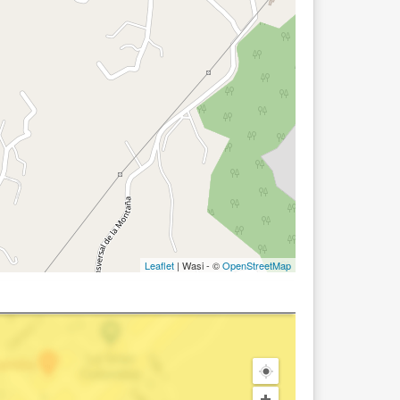
Leaflet
| Wasi - ©
OpenStreetMap