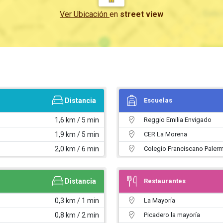
Ver Ubicación
en
street view
Distancia
Escuelas
1,6 km / 5 min
Reggio Emilia Envigado
1,9 km / 5 min
CER La Morena
2,0 km / 6 min
Colegio Franciscano Paler
Distancia
Restaurantes
0,3 km / 1 min
La Mayoría
0,8 km / 2 min
Picadero la mayoría