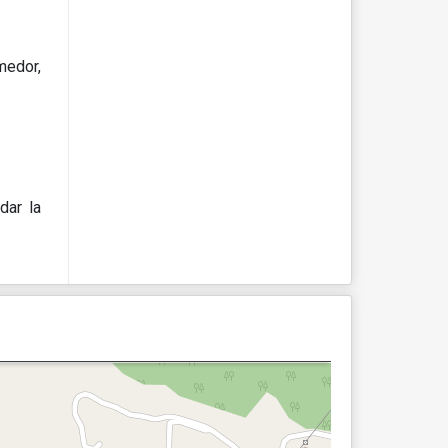
medor,
dar la