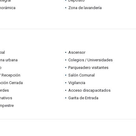
ntegral
Depósito
anorámica
Zona de lavandería
ial
Ascensor
ona urbana
Colegios / Universidades
o
Parqueadero visitantes
 / Recepción
Salón Comunal
ción Cerrada
Vigilancia
erdes
Acceso discapacitados
nativos
Garita de Entrada
mpestre