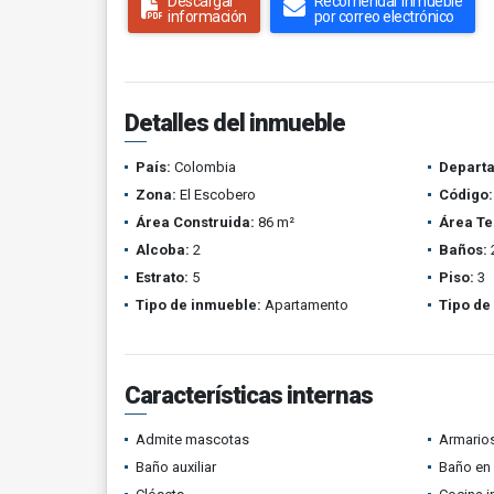
Descargar
Recomendar inmueble
información
por correo electrónico
Detalles del inmueble
País:
Colombia
Depart
Zona:
El Escobero
Código:
Área Construida:
86 m²
Área Te
Alcoba:
2
Baños:
Estrato:
5
Piso:
3
Tipo de inmueble:
Apartamento
Tipo de
Características internas
Admite mascotas
Armario
Baño auxiliar
Baño en 