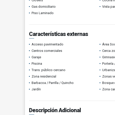
Clósets
Cocina i
Gas domiciliario
Vista p
Piso Laminado
Características externas
Acceso pavimentado
Área Soc
Centros comerciales
Cerca z
Garaje
Gimnasi
Piscina
Portería
Trans. público cercano
Urbaniza
Zona residencial
Zonas v
Barbacoa / Parrilla / Quincho
Bosque 
Jardín
Zona ca
Descripción Adicional