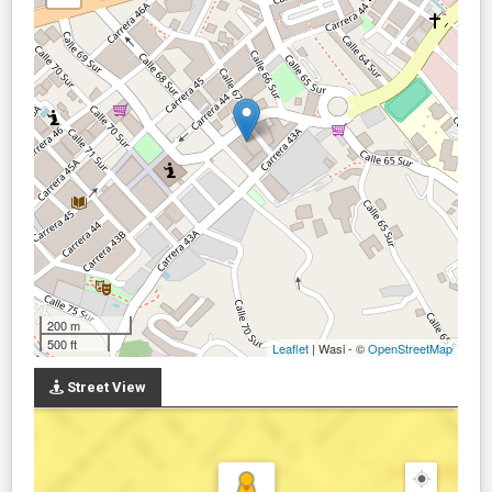
200 m
500 ft
Leaflet
| Wasi - ©
OpenStreetMap
Street View