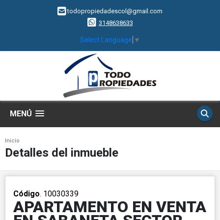
todopropiedadescol@gmail.com
3148638633
Select Language
▼
MENÚ
Inicio
Detalles del inmueble
Código
. 10030339
APARTAMENTO EN VENTA