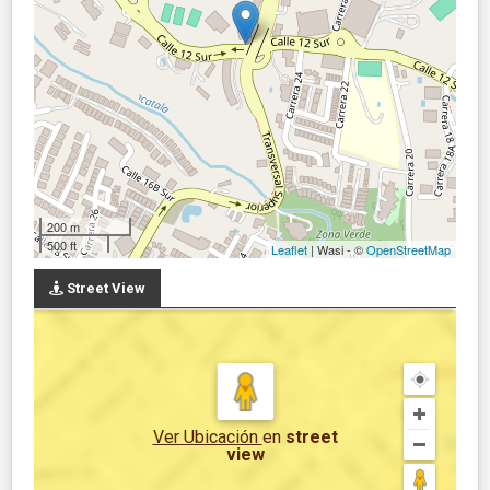
200 m
500 ft
Leaflet
| Wasi - ©
OpenStreetMap
Street View
Ver Ubicación
en
street
view