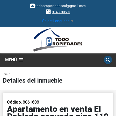
todopropiedadescol@gmail.com
3148638633
Select Language
▼
MENÚ
Inicio
Detalles del inmueble
Código
. 8061608
Apartamento en venta El