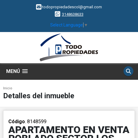
todopropiedadescol@gmail.com
3148638633
Select Language
▼
MENÚ
Inicio
Detalles del inmueble
Código
. 8148599
APARTAMENTO EN VENTA