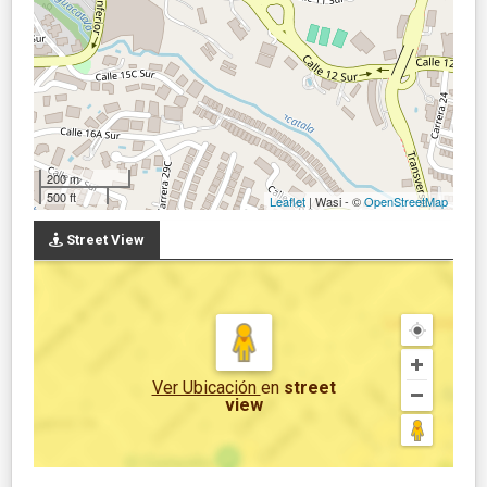
200 m
500 ft
Leaflet
| Wasi - ©
OpenStreetMap
Street View
Ver Ubicación
en
street
view