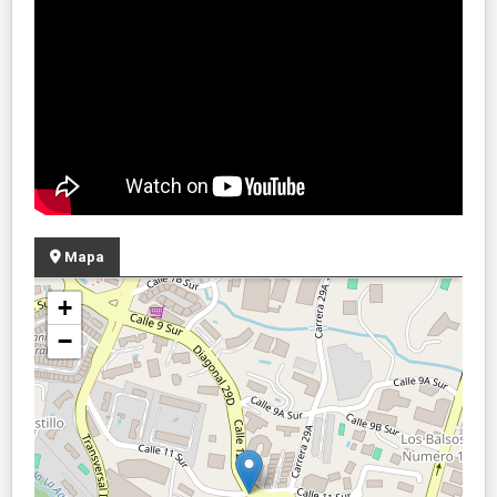
Mapa
+
−