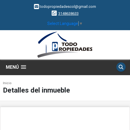
todopropiedadescol@gmail.com
3148638633
Select Language
▼
MENÚ
Inicio
Detalles del inmueble