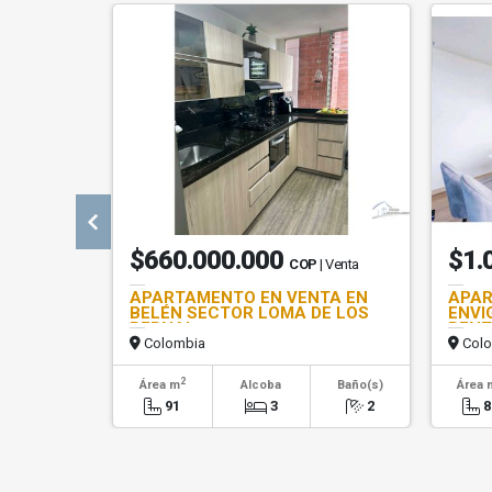
$660.000.000
$1.
COP
| Venta
APARTAMENTO EN VENTA EN
APAR
BELÉN SECTOR LOMA DE LOS
ENVI
BERNAL
RENT
Colombia
Colo
2
Área m
Alcoba
Baño(s)
Área 
91
3
2
8