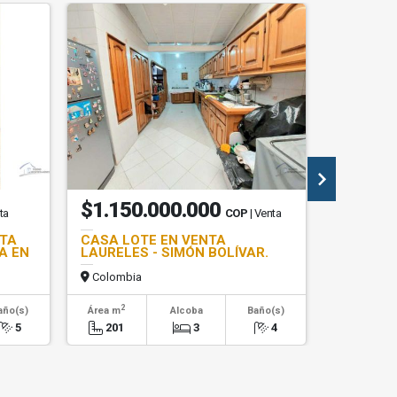
$1.150.000.000
$1.48
ta
COP
| Venta
NTA
CASA LOTE EN VENTA
CASA EN
A EN
LAURELES - SIMÓN BOLÍVAR.
SECTOR 
Colombia
Colombi
2
2
año(s)
Área m
Alcoba
Baño(s)
Área m
5
201
3
4
296