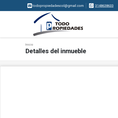
todopropiedadescol@gmail.com
3148638633
Inicio
Detalles del inmueble