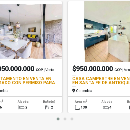
050.000.000
$950.000.000
COP
| Venta
COP
| Ven
TAMENTO EN VENTA EN
CASA CAMPESTRE EN VE
GADO CON PERMISO PARA
EN SANTA FE DE ANTIOQUI
AS CORTAS
PARCELACION
mbia
Colombia
2
2
m
Alcoba
Baño(s)
Área m
Alcoba
B
6
2
2
130
4