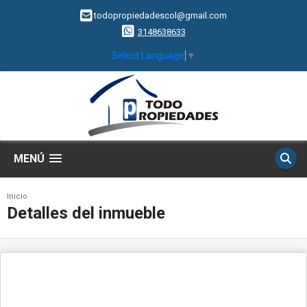
todopropiedadescol@gmail.com
3148638633
Select Language
▼
MENÚ
Inicio
Detalles del inmueble