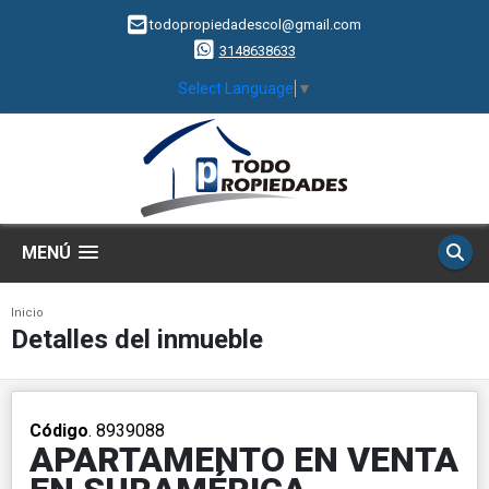
todopropiedadescol@gmail.com
3148638633
Select Language
▼
MENÚ
Inicio
Detalles del inmueble
Código
. 8939088
APARTAMENTO EN VENTA