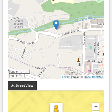
200 m
500 ft
Leaflet
| Wasi - ©
OpenStreetMap
Street View