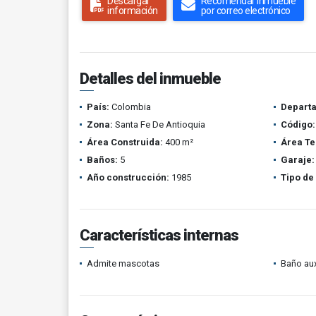
Descargar
Recomendar inmueble
información
por correo electrónico
Detalles del inmueble
País:
Colombia
Depart
Zona:
Santa Fe De Antioquia
Código:
Área Construida:
400 m²
Área Te
Baños:
5
Garaje:
Año construcción:
1985
Tipo de
Características internas
Admite mascotas
Baño aux