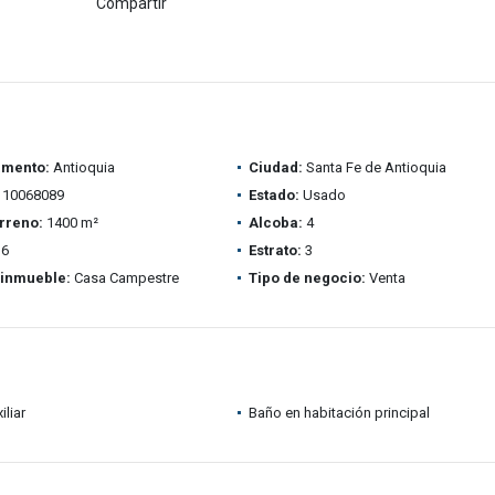
Compartir
amento:
Antioquia
Ciudad:
Santa Fe de Antioquia
10068089
Estado:
Usado
rreno:
1400 m²
Alcoba:
4
6
Estrato:
3
 inmueble:
Casa Campestre
Tipo de negocio:
Venta
iliar
Baño en habitación principal