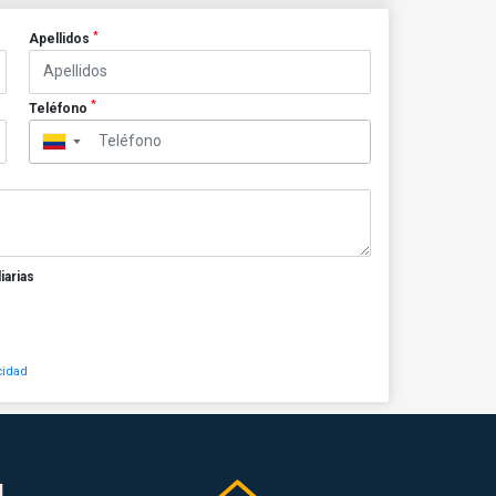
*
Apellidos
*
Teléfono
▼
iarias
cidad
N