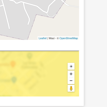
Leaflet
| Wasi - ©
OpenStreetMap