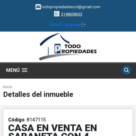
todopropiedadescol@gmail.com
3148638633
Select Language
▼
MENÚ
Inicio
Detalles del inmueble
Código
. 8147115
CASA EN VENTA EN