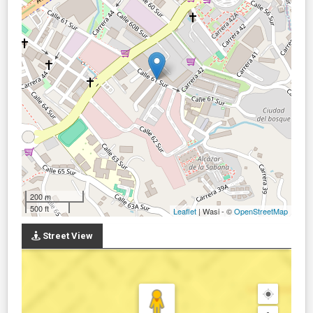
200 m
500 ft
Leaflet
| Wasi - ©
OpenStreetMap
Street View