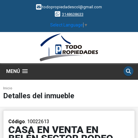
todopropiedadescol@gmail.com
3148638633
Select Language
▼
MENÚ
Inicio
Detalles del inmueble
Código
. 10022613
CASA EN VENTA EN