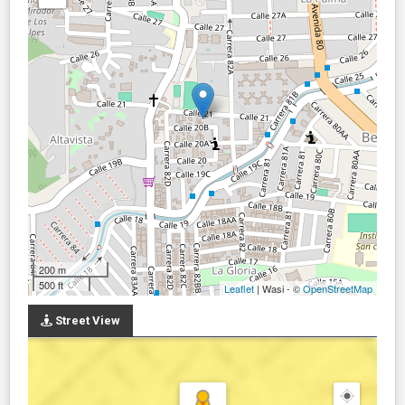
200 m
500 ft
Leaflet
| Wasi - ©
OpenStreetMap
Street View