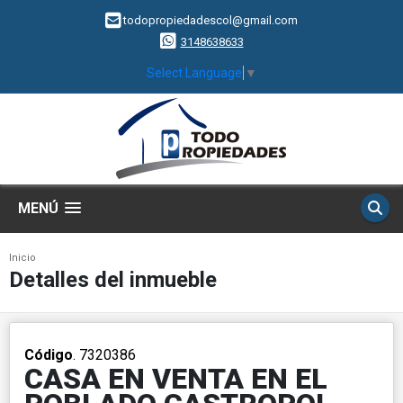
todopropiedadescol@gmail.com
3148638633
Select Language
▼
MENÚ
Inicio
Detalles del inmueble
Código
. 7320386
CASA EN VENTA EN EL