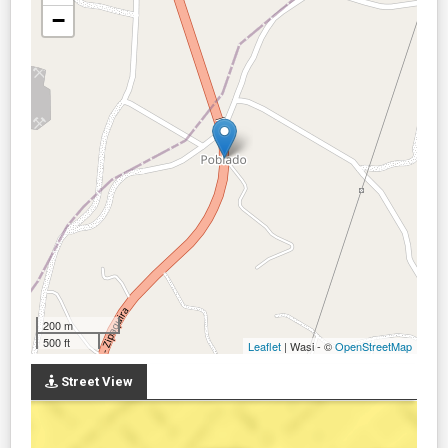
−
200 m
500 ft
Leaflet
| Wasi - ©
OpenStreetMap
Street View