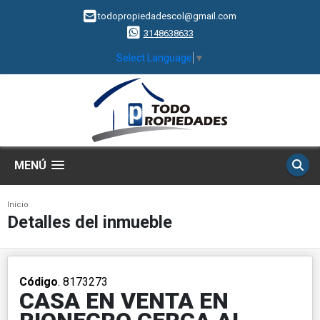
todopropiedadescol@gmail.com
3148638633
Select Language
▼
MENÚ
Inicio
Detalles del inmueble
Código
. 8173273
CASA EN VENTA EN