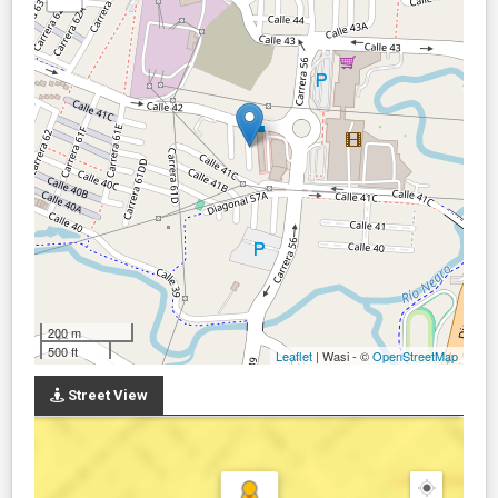
200 m
500 ft
Leaflet
| Wasi - ©
OpenStreetMap
Street View