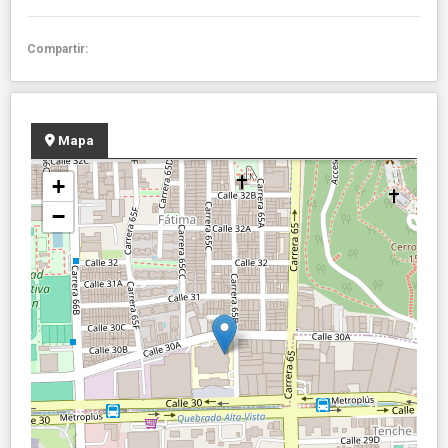
Compartir:
Mapa
+
−