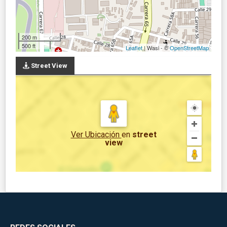
200 m
500 ft
Leaflet
| Wasi - ©
OpenStreetMap
Street View
Ver Ubicación
en
street
view