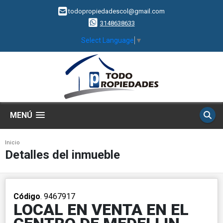
todopropiedadescol@gmail.com
3148638633
Select Language
▼
MENÚ
Inicio
Detalles del inmueble
Código
. 9467917
LOCAL EN VENTA EN EL