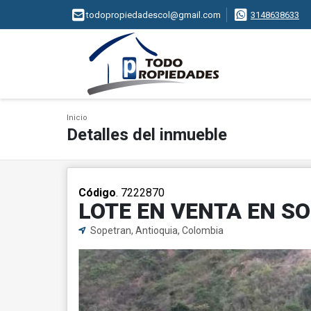
todopropiedadescol@gmail.com
3148638633
Inicio
Detalles del inmueble
Código
. 7222870
LOTE EN VENTA EN S
Sopetran, Antioquia, Colombia