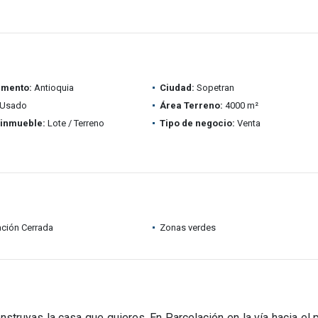
amento:
Antioquia
Ciudad:
Sopetran
Usado
Área Terreno:
4000 m²
 inmueble:
Lote / Terreno
Tipo de negocio:
Venta
ción Cerrada
Zonas verdes
struyas la casa que quieres. En Parcelación en la vía hacia el 