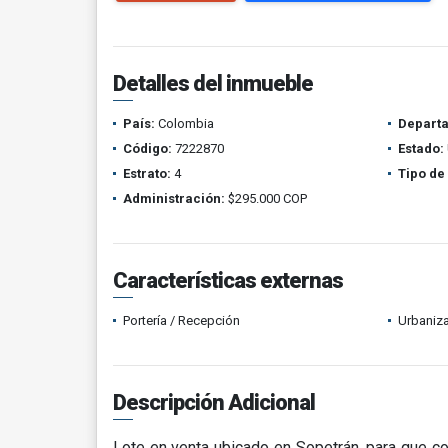
Detalles del inmueble
País:
Colombia
Depart
Código:
7222870
Estado:
Estrato:
4
Tipo de
Administración:
$295.000 COP
Características externas
Portería / Recepción
Urbaniza
Descripción Adicional
Lote en venta ubicado en Sopetrán, para que con