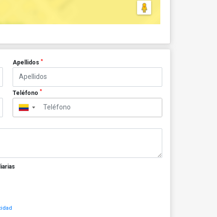
*
Apellidos
*
Teléfono
▼
iarias
cidad