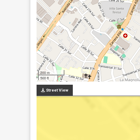
200 m
500 ft
Street View