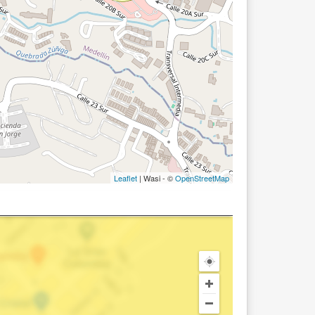
Leaflet
| Wasi - ©
OpenStreetMap