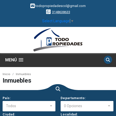
todopropiedadescol@gmail.com
3148638633
Select Language
▼
MENÚ
Inicio
Inmuebles
Inmuebles
País:
Departamento:
Todos
0 Opciones
Ciudad:
Localidad: