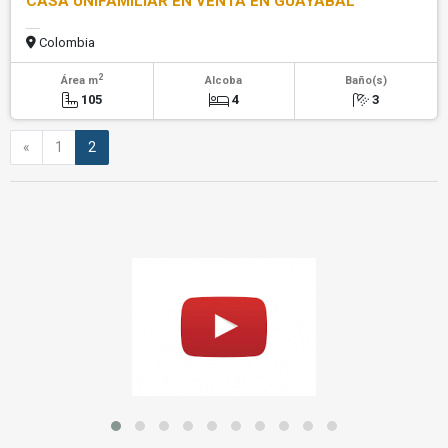
CASA UNIFAMILIAR EN VENTA EN GUAYABAL
Colombia
2
Área m
Alcoba
Baño(s)
105
4
3
Anterior
«
1
2