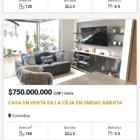
Área m
Alcoba
Baño(s)
125
3
4.5
$750.000.000
COP
| Venta
CASA EN VENTA EN LA CEJA EN UNIDAD ABIERTA
Colombia
2
Área m
Alcoba
Baño(s)
150
3
3.5