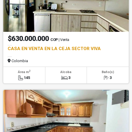
$630.000.000
COP
| Venta
CASA EN VENTA EN LA CEJA SECTOR VIVA
Colombia
2
Área m
Alcoba
Baño(s)
145
3
3