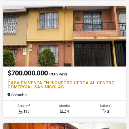
$700.000.000
COP
| Venta
CASA EN VENTA EN RIONEGRO CERCA AL CENTRO
COMERCIAL SAN NICOLAS
Colombia
2
Área m
Alcoba
Baño(s)
130
4
2