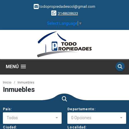
todopropiedadescol@gmail.com
3148638633
Select Language
▼
MENÚ
Inicio
Inmuebles
Inmuebles
País:
Departamento:
Todos
0 Opciones
Ciudad:
Localidad: