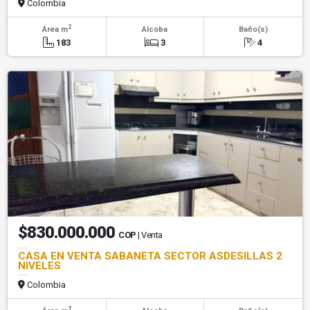
Colombia
2
Área m
Alcoba
Baño(s)
183
3
4
$830.000.000
COP
| Venta
CASA EN VENTA SABANETA SECTOR ASDESILLAS 2
NIVELES
Colombia
2