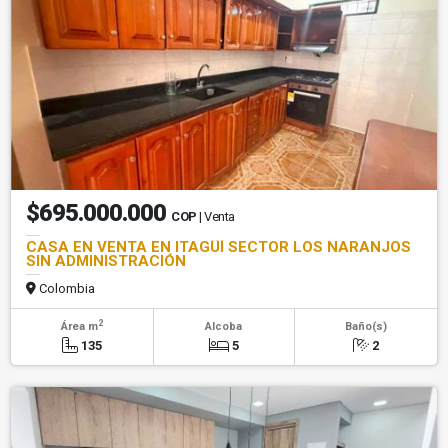
$695.000.000
COP
| Venta
CASA EN VENTA EN ITAGÜÍ SECTOR LOS NARANJOS
SIN ADMINISTRACIÓN
Colombia
2
Área m
Alcoba
Baño(s)
135
5
2