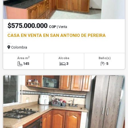
$575.000.000
COP
| Venta
CASA EN VENTA EN SAN ANTONIO DE PEREIRA
Colombia
2
Área m
Alcoba
Baño(s)
145
3
5