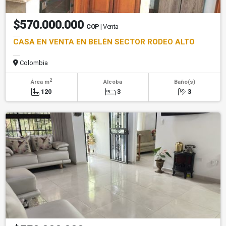
$570.000.000
COP
| Venta
CASA EN VENTA EN BELÉN SECTOR RODEO ALTO
Colombia
2
Área m
Alcoba
Baño(s)
120
3
3