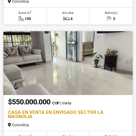
Colombia
2
Área m
Alcoba
Baño(s)
105
4
3
$550.000.000
COP
| Venta
CASA EN VENTA EN ENVIGADO SECTOR LA
MAGNOLIA
Colombia
2