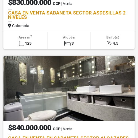
$830.000.000
COP
| Venta
CASA EN VENTA SABANETA SECTOR ASDESILLAS 2
NIVELES
Colombia
2
Área m
Alcoba
Baño(s)
125
3
4.5
$840.000.000
COP
| Venta