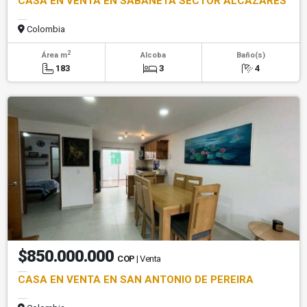
CASA EN VENTA EN SABANETA SECTOR ALCAZARES
Colombia
2
Área m
Alcoba
Baño(s)
183
3
4
$850.000.000
COP
| Venta
CASA EN VENTA EN SAN ANTONIO DE PEREIRA