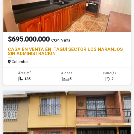
$695.000.000
COP
| Venta
CASA EN VENTA EN ITAGÜÍ SECTOR LOS NARANJOS
SIN ADMINISTRACIÓN
Colombia
2
Área m
Alcoba
Baño(s)
135
5
2