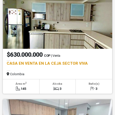
$630.000.000
COP
| Venta
CASA EN VENTA EN LA CEJA SECTOR VIVA
Colombia
2
Área m
Alcoba
Baño(s)
145
3
3