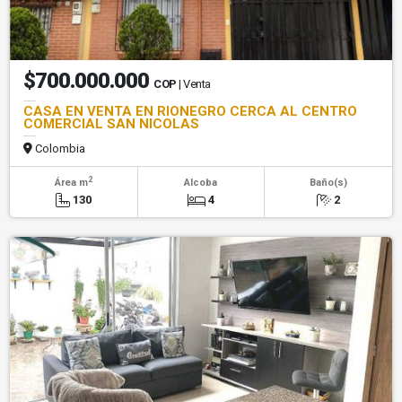
$700.000.000
COP
| Venta
CASA EN VENTA EN RIONEGRO CERCA AL CENTRO
COMERCIAL SAN NICOLAS
Colombia
2
Área m
Alcoba
Baño(s)
130
4
2