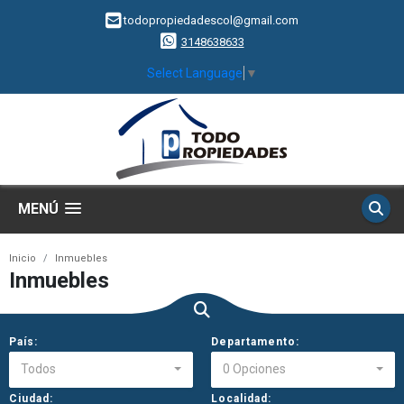
todopropiedadescol@gmail.com
3148638633
Select Language
▼
MENÚ
Inicio
Inmuebles
Inmuebles
País:
Departamento:
Todos
0 Opciones
Ciudad:
Localidad: