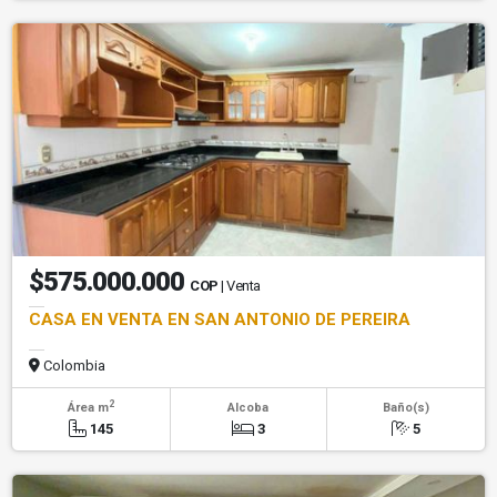
$575.000.000
COP
| Venta
CASA EN VENTA EN SAN ANTONIO DE PEREIRA
Colombia
2
Área m
Alcoba
Baño(s)
145
3
5