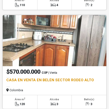
Área m
Alcoba
Baño(s)
110
4
2
$570.000.000
COP
| Venta
CASA EN VENTA EN BELÉN SECTOR RODEO ALTO
Colombia
2
Área m
Alcoba
Baño(s)
120
3
3