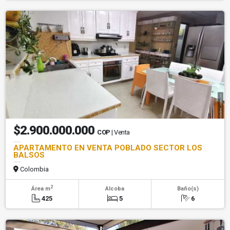
$2.900.000.000
COP
| Venta
APARTAMENTO EN VENTA POBLADO SECTOR LOS
BALSOS
Colombia
2
Área m
Alcoba
Baño(s)
425
5
6