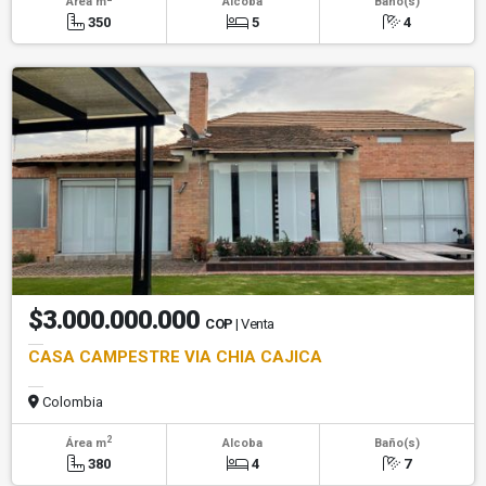
Área m
Alcoba
Baño(s)
350
5
4
$3.000.000.000
COP
| Venta
CASA CAMPESTRE VIA CHIA CAJICA
Colombia
2
Área m
Alcoba
Baño(s)
380
4
7