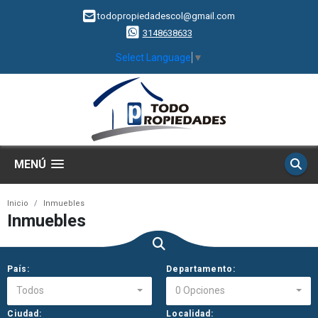
todopropiedadescol@gmail.com
3148638633
Select Language
▼
MENÚ
Inicio
Inmuebles
Inmuebles
País:
Departamento:
Todos
0 Opciones
Ciudad:
Localidad: