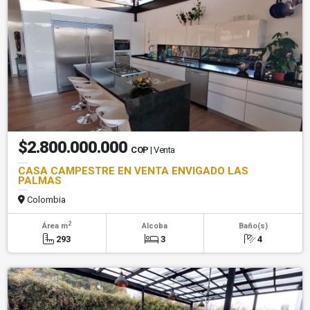
$2.800.000.000
COP
| Venta
CASA CAMPESTRE EN VENTA ENVIGADO LAS
PALMAS
Colombia
2
Área m
Alcoba
Baño(s)
293
3
4