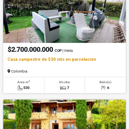
$2.700.000.000
COP
| Venta
Casa campestre de 530 mts en parcelación
Colombia
2
Área m
Alcoba
Baño(s)
530
7
6