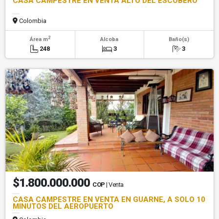
CASA CAMPESTRE EN VENTA ALTO DEL ESCOBERO
Colombia
2
Área m
Alcoba
Baño(s)
248
3
3
$1.800.000.000
COP
| Venta
CASA CAMPESTRE EN VENTA EN GUARNE, A SOLO 10
MINUTOS DEL AEROPUERTO