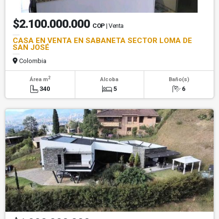
$2.100.000.000
COP
| Venta
CASA EN VENTA EN SABANETA SECTOR LOMA DE
SAN JOSÉ
Colombia
2
Área m
Alcoba
Baño(s)
340
5
6