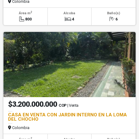
Colombia
2
Área m
Alcoba
Baño(s)
800
4
6
$3.200.000.000
COP
| Venta
CASA EN VENTA CON JARDIN INTERNO EN LA LOMA
DEL CHOCHO
Colombia
2