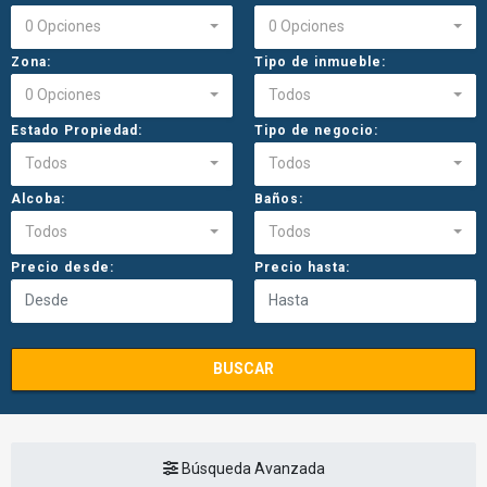
0 Opciones
0 Opciones
Zona:
Tipo de inmueble:
0 Opciones
Todos
Estado Propiedad:
Tipo de negocio:
Todos
Todos
Alcoba:
Baños:
Todos
Todos
Precio desde:
Precio hasta:
BUSCAR
Búsqueda Avanzada