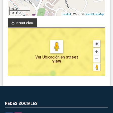
200 m
500 ft
Leaflet
| Wasi - ©
OpenStreetMap
Street View
Ver Ubicación
en
street
view
REDES SOCIALES