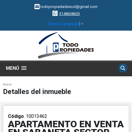
todopropiedadescol@gmail.com
3148638633
Select Language
▼
MENÚ
Inicio
Detalles del inmueble
Código
. 10013462
APARTAMENTO EN VENTA