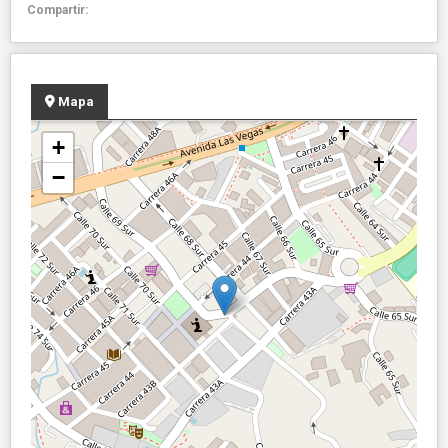
Compartir:
Mapa
+
−