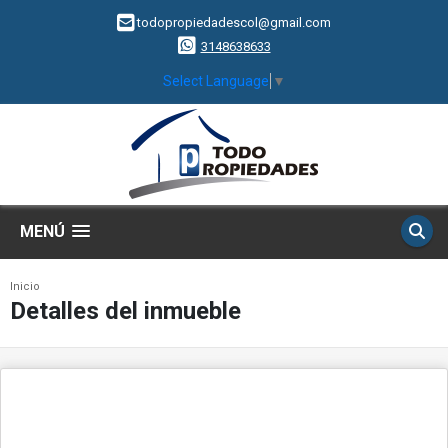
todopropiedadescol@gmail.com
3148638633
Select Language
▼
MENÚ
Inicio
Detalles del inmueble