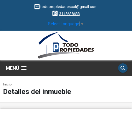
todopropiedadescol@gmail.com
3148638633
Select Language
▼
MENÚ
Inicio
Detalles del inmueble