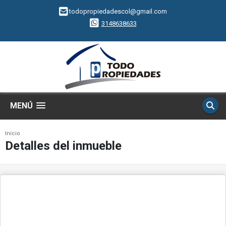
todopropiedadescol@gmail.com
3148638633
MENÚ
Inicio
Detalles del inmueble