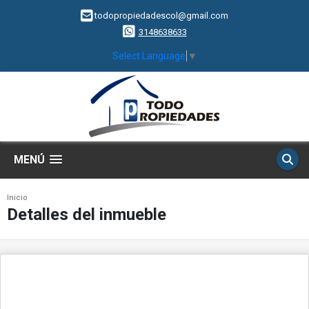
todopropiedadescol@gmail.com
3148638633
Select Language
▼
MENÚ
Inicio
Detalles del inmueble