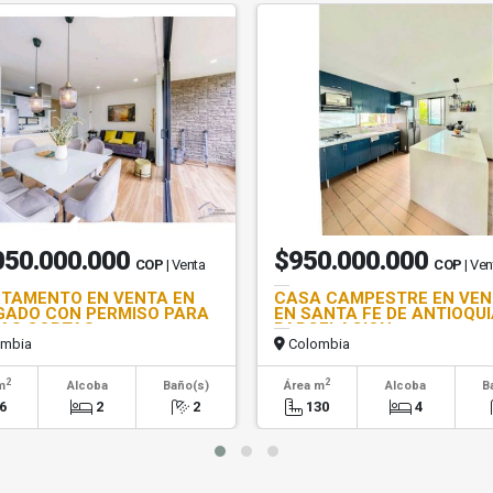
050.000.000
$950.000.000
COP
| Venta
COP
| Ven
TAMENTO EN VENTA EN
CASA CAMPESTRE EN VE
GADO CON PERMISO PARA
EN SANTA FE DE ANTIOQUI
AS CORTAS
PARCELACION
mbia
Colombia
2
2
m
Alcoba
Baño(s)
Área m
Alcoba
B
6
2
2
130
4