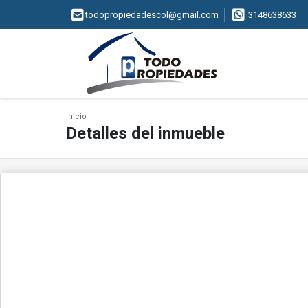
todopropiedadescol@gmail.com
3148638633
Inicio
Detalles del inmueble