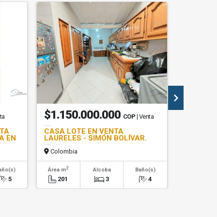
$1.150.000.000
$1.48
ta
COP
| Venta
NTA
CASA LOTE EN VENTA
CASA EN
A EN
LAURELES - SIMÓN BOLÍVAR.
SECTOR 
Colombia
Colombi
2
2
año(s)
Área m
Alcoba
Baño(s)
Área m
5
201
3
4
296