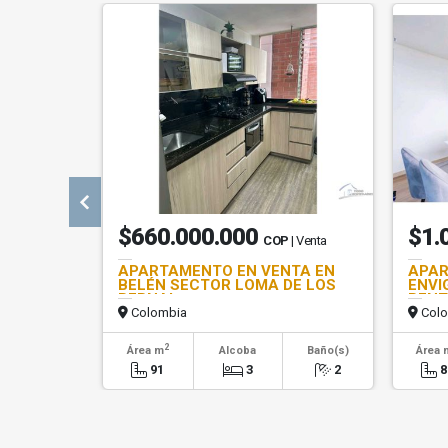
$660.000.000
$1.
COP
| Venta
APARTAMENTO EN VENTA EN
APAR
BELÉN SECTOR LOMA DE LOS
ENVI
BERNAL
RENT
Colombia
Colo
2
Área m
Alcoba
Baño(s)
Área 
91
3
2
8