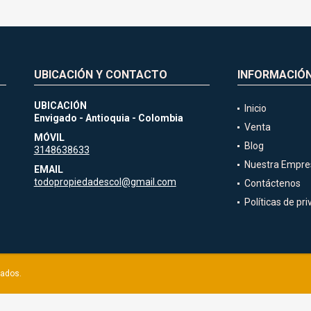
UBICACIÓN Y CONTACTO
INFORMACIÓ
UBICACIÓN
Inicio
Envigado - Antioquia - Colombia
Venta
MÓVIL
Blog
3148638633
Nuestra Empre
EMAIL
todopropiedadescol@gmail.com
Contáctenos
Políticas de pr
vados.